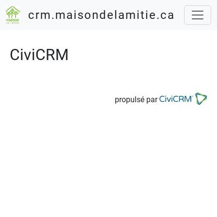
Aller au contenu principal
crm.maisondelamitie.ca
CiviCRM
propulsé par